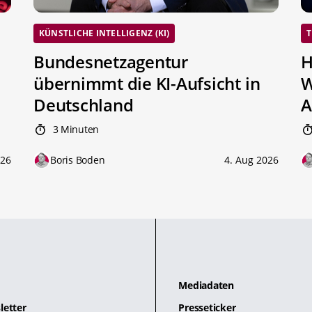
KÜNSTLICHE INTELLIGENZ (KI)
T
Bundesnetzagentur
H
übernimmt die KI-Aufsicht in
W
Deutschland
A
3 Minuten
026
Boris Boden
4. Aug 2026
Mediadaten
letter
Presseticker