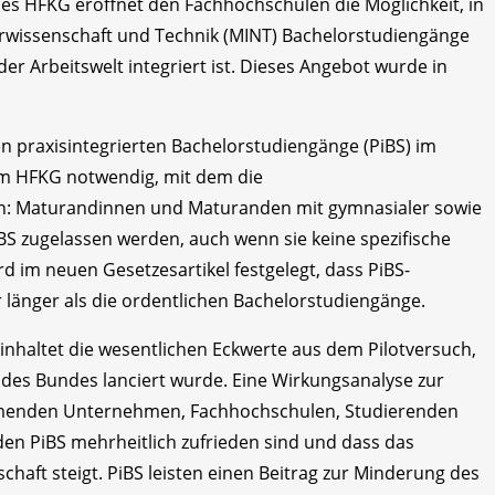
s HFKG eröffnet den Fachhochschulen die Möglichkeit, in
urwissenschaft und Technik (MINT) Bachelorstudiengänge
der Arbeitswelt integriert ist. Dieses Angebot wurde in
en praxisintegrierten Bachelorstudiengänge (PiBS) im
) im HFKG notwendig, mit dem die
n: Maturandinnen und Maturanden mit gymnasialer sowie
BS zugelassen werden, auch wenn sie keine spezifische
d im neuen Gesetzesartikel festgelegt, dass PiBS-
r länger als die ordentlichen Bachelorstudiengänge.
haltet die wesentlichen Eckwerte aus dem Pilotversuch,
 des Bundes lanciert wurde. Eine Wirkungsanalyse zur
nehmenden Unternehmen, Fachhochschulen, Studierenden
en PiBS mehrheitlich zufrieden sind und dass das
chaft steigt. PiBS leisten einen Beitrag zur Minderung des