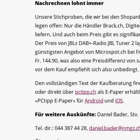
Nachrechnen lohnt immer
Unsere Stichproben, die wir bei den Shopan
legen offen: Nur die Händler Brack.ch, Digit
liefern. Und auch beim Preis gibt es signif
Der Preis von JBLs DAB+-Radio JBL Tuner 2 
günstigsten Angebot von Microspot.ch bei Fr.
Fr. 144.90, was also eine Preisdifferenz von 
vor dem Kauf empfiehlt sich also unbedingt.
Den vollständigen Text der Kaufberatung fi
oder direkt über
pctipp.ch
als E-Paper erhält
«PCtipp E-Paper» für
Android
und
iOS
.
Für weitere Auskünfte:
Daniel Bader, Stv.
Tel. dir.: 044 387 44 28,
daniel.bader@nmgz.c