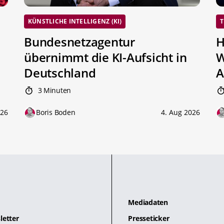
KÜNSTLICHE INTELLIGENZ (KI)
T
Bundesnetzagentur
H
übernimmt die KI-Aufsicht in
W
Deutschland
A
3 Minuten
026
Boris Boden
4. Aug 2026
Mediadaten
letter
Presseticker