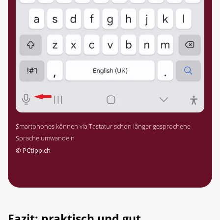
Smartphones können via Tastatur schon länger gesprochene
Sprache umwandeln
©
PCtipp.ch
Fazit: praktisch und gut