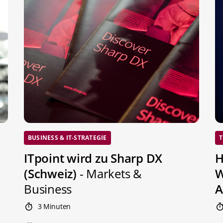
BUSINESS & IT-STRATEGIE
T
ITpoint wird zu Sharp DX
H
(Schweiz)
- Markets &
W
Business
A
3 Minuten