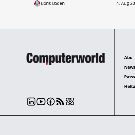
Boris Boden
4. Aug 2
Abo
News
Pass
Hefta