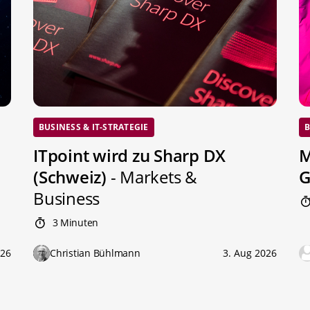
BUSINESS & IT-STRATEGIE
B
ITpoint wird zu Sharp DX
M
(Schweiz)
- Markets &
G
Business
3 Minuten
026
Christian Bühlmann
3. Aug 2026