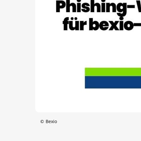
©
Bexio