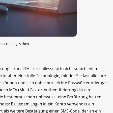
der Account gesichert
rung – kurz 2FA – erschliesst sich nicht sofort jedem
kt aber eine tolle Technologie, mit der Sie fast alle Ihre
n können und sich dabei nur leichte Passwörter oder gar
ch MFA (Multi-Faktor-Authentifizierung) ist ein
 Sie bestimmt schon unbewusst eine Berührung hatten.
ndes: Bei jedem Log-in in ein Konto verwendet ein
 als weitere Bestätigung einen SMS-Code, der an ein