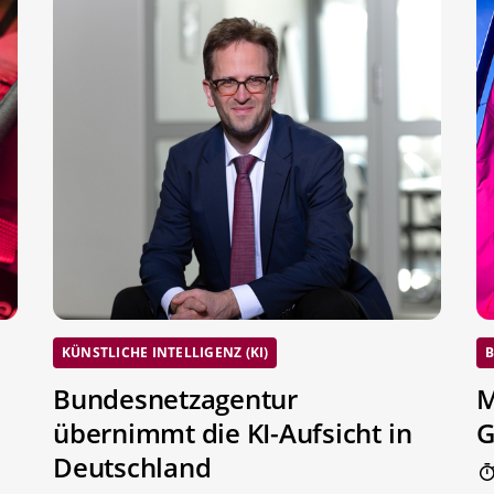
KÜNSTLICHE INTELLIGENZ (KI)
B
Bundesnetzagentur
M
übernimmt die KI-Aufsicht in
G
Deutschland