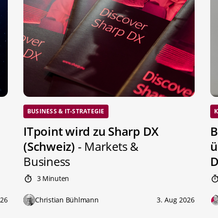
BUSINESS & IT-STRATEGIE
K
ITpoint wird zu Sharp DX
B
(Schweiz)
- Markets &
ü
Business
D
3 Minuten
026
Christian Bühlmann
3. Aug 2026