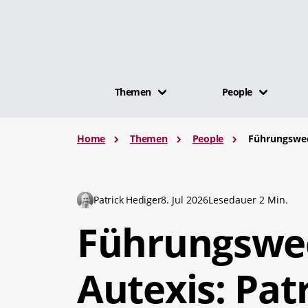
Themen
People
Home
Themen
People
Führungswec
Patrick Hediger
8. Jul 2026
Lesedauer 2 Min.
Führungswec
Autexis: Pat