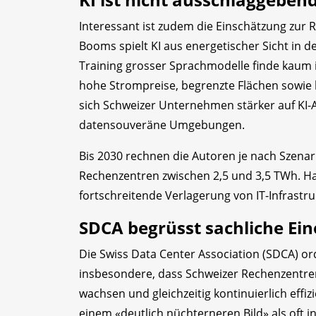
Interessant ist zudem die Einschätzung zur Ro
Booms spielt KI aus energetischer Sicht in d
Training grosser Sprachmodelle finde kaum 
hohe Strompreise, begrenzte Flächen sowie 
sich Schweizer Unternehmen stärker auf KI
datensouveräne Umgebungen.
Bis 2030 rechnen die Autoren je nach Szena
Rechenzentren zwischen 2,5 und 3,5 TWh. Hau
fortschreitende Verlagerung von IT-Infrastr
SDCA begrüsst sachliche Ei
Die Swiss Data Center Association (SDCA) or
insbesondere, dass Schweizer Rechenzentren
wachsen und gleichzeitig kontinuierlich eff
einem «deutlich nüchterneren Bild» als oft 