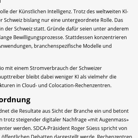
lle der Künstlichen Intelligenz. Trotz des weltweiten KI-
er Schweiz bislang nur eine untergeordnete Rolle. Das
in der Schweiz statt. Gründe dafür seien unter anderem
lange Bewilligungsprozesse. Stattdessen konzentrieren
-Anwendungen, branchenspezifische Modelle und
rio mit einem Stromverbrauch der Schweizer
pttreiber bleibt dabei weniger KI als vielmehr die
ukturen in Cloud- und Colocation-Rechenzentren.
nordnung
dnet die Resultate aus Sicht der Branche ein und betont
 trotz steigender digitaler Nachfrage «mit Augenmass»
izienter werden. SDCA-Präsident Roger Süess spricht von
in öffentlichen Debatten dargestellt werde. Rechenzentren