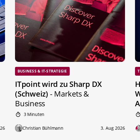
BUSINESS & IT-STRATEGIE
T
ITpoint wird zu Sharp DX
H
(Schweiz)
- Markets &
W
Business
A
3 Minuten
026
Christian Bühlmann
3. Aug 2026