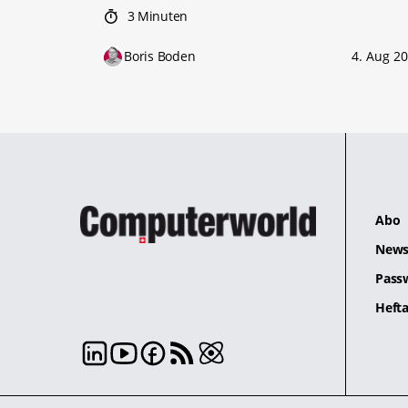
3 Minuten
Boris Boden
4. Aug 2
Abo
News
Pass
Hefta