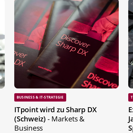
BUSINESS & IT-STRATEGIE
T
ITpoint wird zu Sharp DX
E
(Schweiz)
- Markets &
J
Business
S