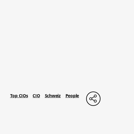
Top CIOs
CIO
Schweiz
People