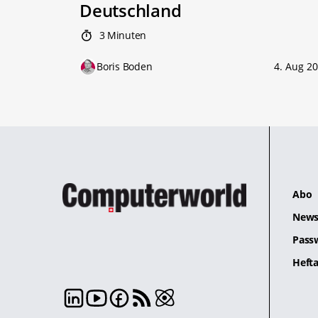
Deutschland
3 Minuten
Boris Boden
4. Aug 2
Abo
News
Pass
Hefta