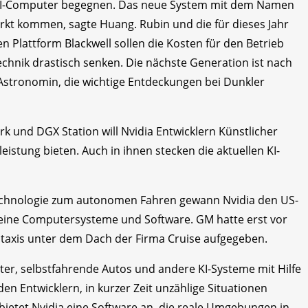
r KI-Computer begegnen. Das neue System mit dem Namen
rkt kommen, sagte Huang. Rubin und die für dieses Jahr
n Plattform Blackwell sollen die Kosten für den Betrieb
echnik drastisch senken. Die nächste Generation ist nach
Astronomin, die wichtige Entdeckungen bei Dunkler
k und DGX Station will Nvidia Entwicklern Künstlicher
eistung bieten. Auch in ihnen stecken die aktuellen KI-
Technologie zum autonomen Fahren gewann Nvidia den US-
seine Computersysteme und Software. GM hatte erst vor
taxis unter dem Dach der Firma Cruise aufgegeben.
boter, selbstfahrende Autos und andere KI-Systeme mit Hilfe
den Entwicklern, in kurzer Zeit unzählige Situationen
etet Nvidia eine Software an, die reale Umgebungen in