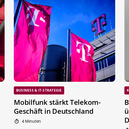
BUSINESS & IT-STRATEGIE
K
Mobilfunk stärkt Telekom-
B
Geschäft in Deutschland
ü
D
4 Minuten