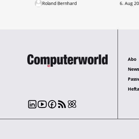
Roland Bernhard
6. Aug 2
Abo
News
Pass
Hefta