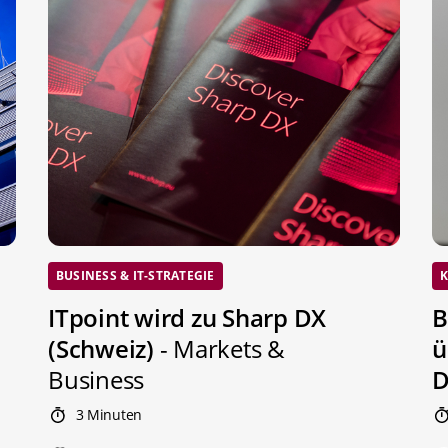
BUSINESS & IT-STRATEGIE
K
ITpoint wird zu Sharp DX
B
(Schweiz)
- Markets &
ü
Business
D
3 Minuten