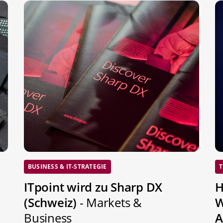
BUSINESS & IT-STRATEGIE
T
ITpoint wird zu Sharp DX
H
(Schweiz)
- Markets &
W
Business
A