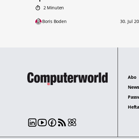
2 Minuten
Boris Boden
30. Jul 2
Abo
News
Pass
Hefta