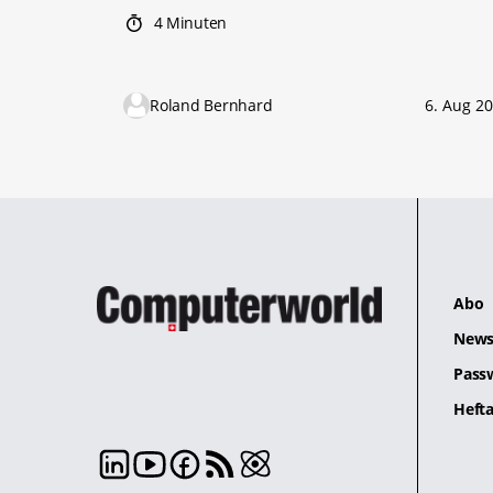
4 Minuten
Roland Bernhard
6. Aug 2
Abo
News
Pass
Hefta