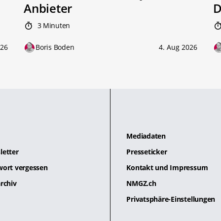
Anbieter
D
3 Minuten
026
Boris Boden
4. Aug 2026
Mediadaten
letter
Presseticker
wort vergessen
Kontakt und Impressum
rchiv
NMGZ.ch
Privatsphäre-Einstellungen