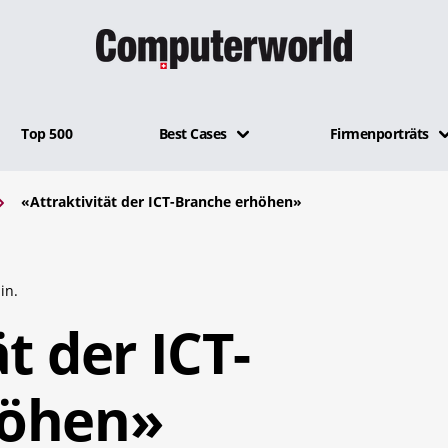
Top 500
Best Cases
Firmenporträts
«Attraktivität der ICT-Branche erhöhen»
in.
t der ICT-
höhen»