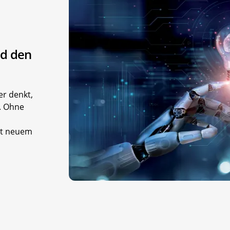
nd den
er denkt,
t. Ohne
mit neuem