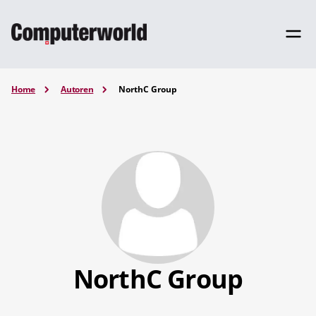
Home
Autoren
NorthC Group
NorthC Group