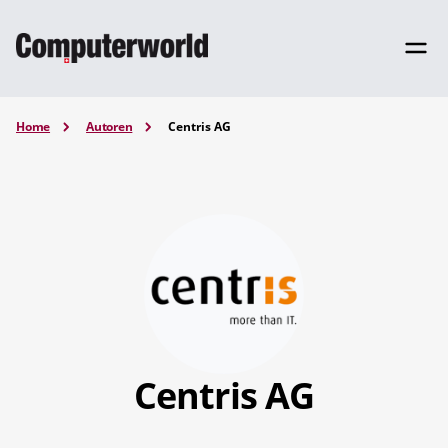
Home
Autoren
Centris AG
Centris AG