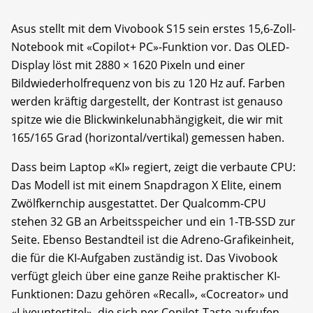
Asus stellt mit dem Vivobook S15 sein erstes 15,6-Zoll-
Notebook mit «Copilot+ PC»-Funktion vor. Das OLED-
Display löst mit 2880 × 1620 Pixeln und einer
Bildwiederholfrequenz von bis zu 120 Hz auf. Farben
werden kräftig dargestellt, der Kontrast ist genauso
spitze wie die Blickwinkelunabhängigkeit, die wir mit
165/165 Grad (horizontal/vertikal) gemessen haben.
Dass beim Laptop «KI» regiert, zeigt die verbaute CPU:
Das Modell ist mit einem Snapdragon X Elite, einem
Zwölfkernchip ausgestattet. Der Qualcomm-CPU
stehen 32 GB an Arbeitsspeicher und ein 1-TB-SSD zur
Seite. Ebenso Bestandteil ist die Adreno-Grafikeinheit,
die für die KI-Aufgaben zuständig ist. Das Vivobook
verfügt gleich über eine ganze Reihe praktischer KI-
Funktionen: Dazu gehören «Recall», «Cocreator» und
«Liveuntertitel», die sich per Copilot-Taste aufrufen