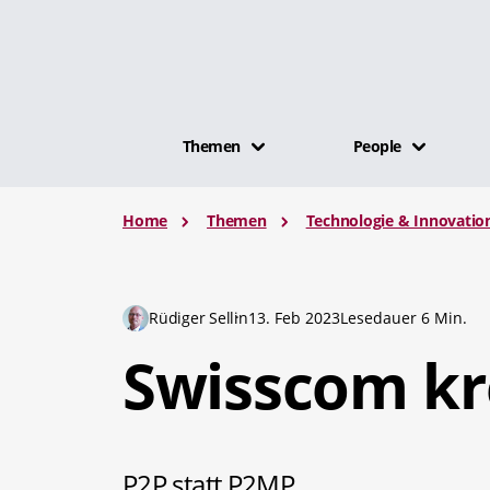
Themen
People
Home
Themen
Technologie & Innovatio
Rüdiger Sellin
13. Feb 2023
Lesedauer 6 Min.
Swisscom kr
P2P statt P2MP