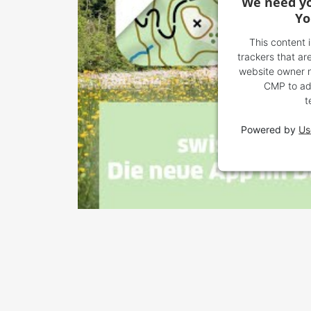
We need yo
Yo
This content 
trackers that are
website owner ne
CMP to add
t
Powered by
Us