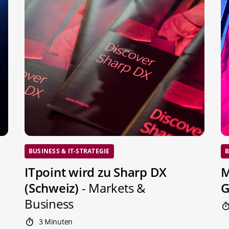
BUSINESS & IT-STRATEGIE
B
ITpoint wird zu Sharp DX
M
(Schweiz)
- Markets &
G
Business
3 Minuten