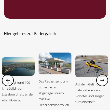
Hier geht es zur Bildergalerie:
Das Rechenzentrum
Sines liegt rund 100
Auf dem Gelände
ist hermetisch
km südlich von
patrouillieren auch
abgeriegelt durch
Lissabon direkt an der
Roboter und sorgen
massive
Atlantikküste.
für Sicherheit.
Sicherheitskontrollen.