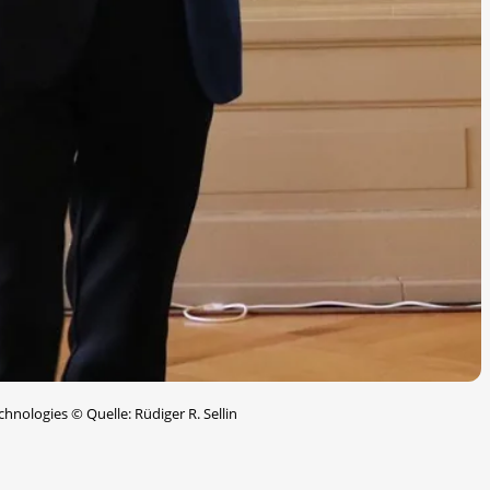
echnologies
©
Quelle: Rüdiger R. Sellin