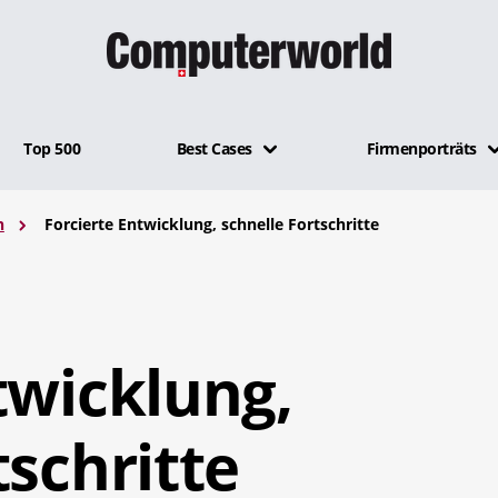
Top 500
Best Cases
Firmenporträts
n
Forcierte Entwicklung, schnelle Fortschritte
twicklung,
tschritte