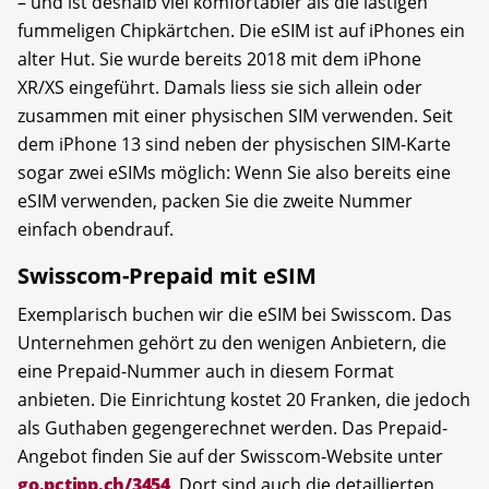
– und ist deshalb viel komfortabler als die lästigen
fummeligen Chipkärtchen. Die eSIM ist auf iPhones ein
alter Hut. Sie wurde bereits 2018 mit dem iPhone
XR/XS eingeführt. Damals liess sie sich allein oder
zusammen mit einer physischen SIM verwenden. Seit
dem iPhone 13 sind neben der physischen SIM-Karte
sogar zwei eSIMs möglich: Wenn Sie also bereits eine
eSIM verwenden, packen Sie die zweite Nummer
einfach obendrauf.
Swisscom-Prepaid mit eSIM
Exemplarisch buchen wir die eSIM bei Swiss­com. Das
Unternehmen gehört zu den wenigen Anbietern, die
eine Prepaid-Nummer auch in diesem Format
anbieten. Die Einrichtung kostet 20 Franken, die jedoch
als Guthaben gegengerechnet werden. Das Prepaid-
Angebot finden Sie auf der Swisscom-Website unter
go.pctipp.ch/3454
. Dort sind auch die detaillierten