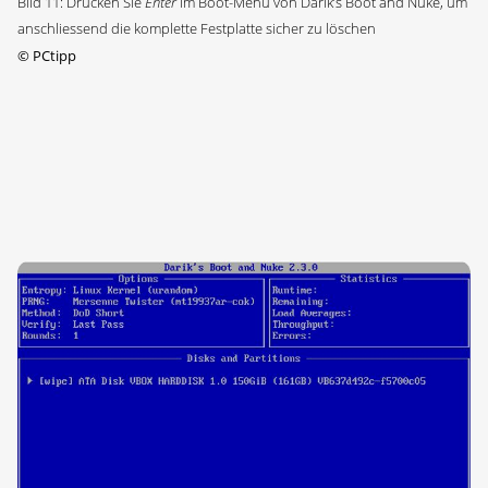
Bild 11: Drücken Sie
Enter
im Boot-Menü von Darik’s Boot and Nuke, um
anschliessend die komplette Festplatte sicher zu löschen
©
PCtipp