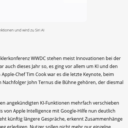
nktionen und wird zu Siri AI
cklerkonferenz WWDC stehen meist Innovationen bei der
 auch dieses Jahr so, es ging vor allem um KI und den
n Apple-Chef Tim Cook war es die letzte Keynote, beim
m Nachfolger John Ternus die Bühne gehören, der diesmal
hren angekündigten KI-Funktionen mehrfach verschieben
is von Apple Intelligence mit Google-Hilfe nun deutlich
rsteht künftig längere Gespräche, erkennt Zusammenhänge
 erledigen. Nutzer sollen nicht mehr nur einzelne