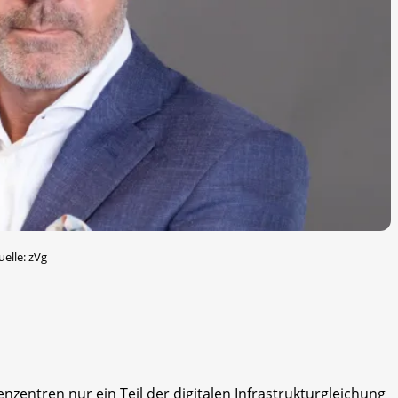
elle: zVg
enzentren nur ein Teil der digitalen Infrastrukturgleichung