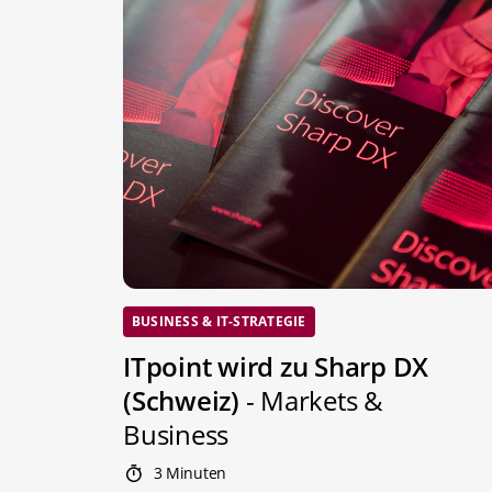
BUSINESS & IT-STRATEGIE
ITpoint wird zu Sharp DX
(Schweiz)
- Markets &
Business
3 Minuten