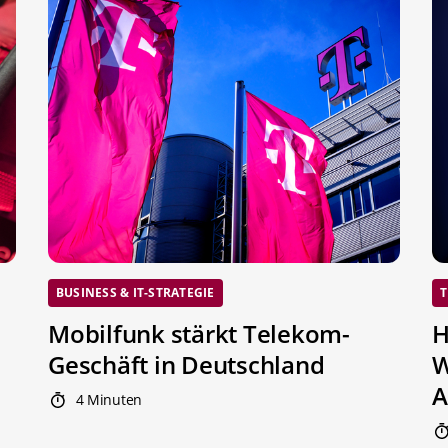
BUSINESS & IT-STRATEGIE
T
Mobilfunk stärkt Telekom-
H
Geschäft in Deutschland
W
A
4 Minuten