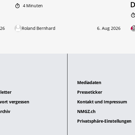
D
4 Minuten
026
Roland Bernhard
6. Aug 2026
Mediadaten
letter
Presseticker
wort vergessen
Kontakt und Impressum
rchiv
NMGZ.ch
Privatsphäre-Einstellungen