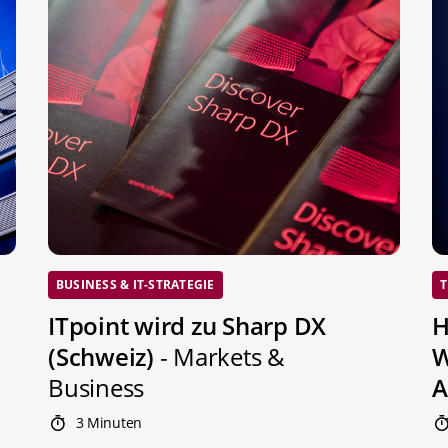
BUSINESS & IT-STRATEGIE
T
ITpoint wird zu Sharp DX
H
(Schweiz)
- Markets &
W
Business
A
3 Minuten