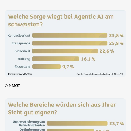
©
NMGZ