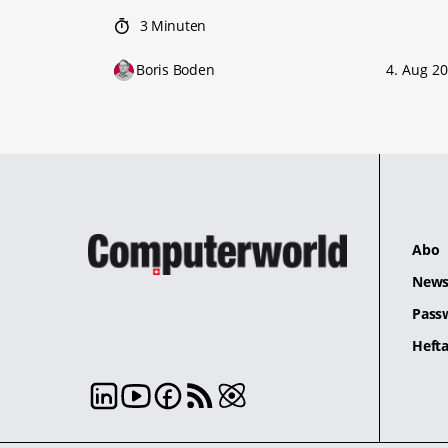
3 Minuten
Boris Boden
4. Aug 2
Abo
News
Pass
Hefta