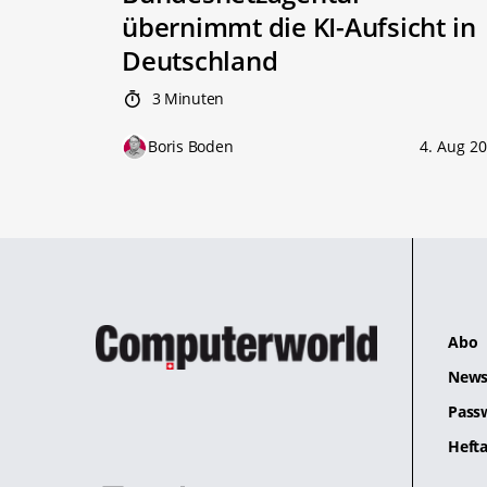
übernimmt die KI-Aufsicht in
Deutschland
3 Minuten
Boris Boden
4. Aug 2
Abo
News
Pass
Hefta