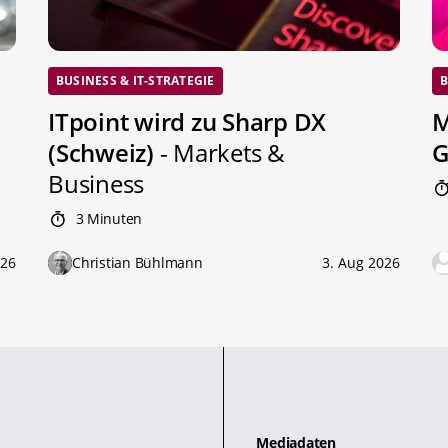
BUSINESS & IT-STRATEGIE
B
ITpoint wird zu Sharp DX
M
(Schweiz)
- Markets &
G
Business
3 Minuten
026
Christian Bühlmann
3. Aug 2026
Mediadaten