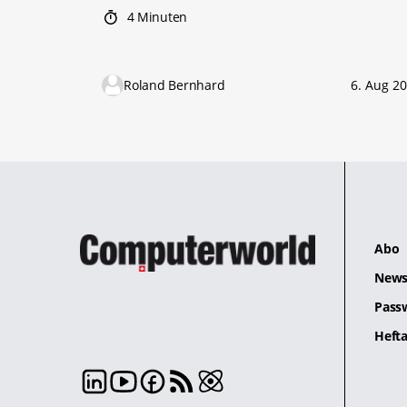
4 Minuten
Roland Bernhard
6. Aug 2
Abo
News
Pass
Hefta