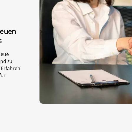
neuen
s
Neue
und zu
. Erfahren
für