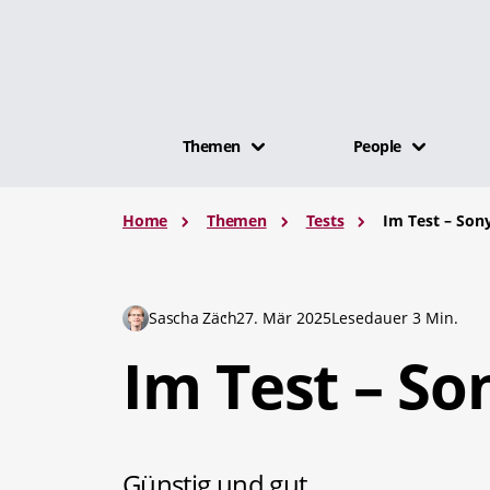
Themen
People
Home
Themen
Tests
Im Test – So
Sascha Zäch
27. Mär 2025
Lesedauer 3 Min.
Im Test – S
Günstig und gut