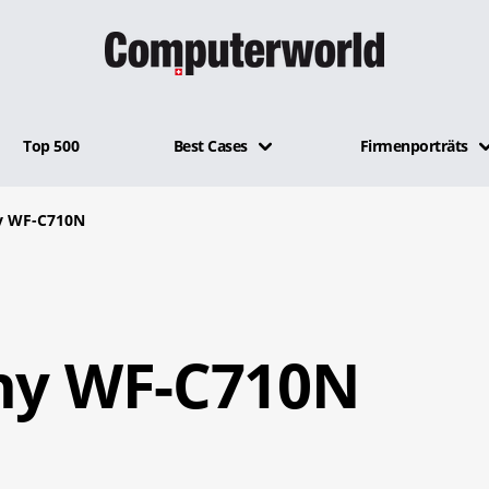
Top 500
Best Cases
Firmenporträts
ny WF-C710N
ony WF-C710N