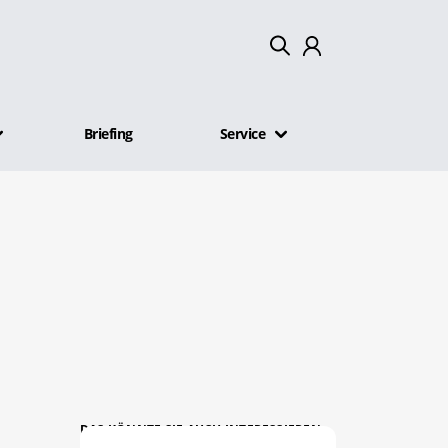
Mein Konto
Briefing
Service
Abmelden
DAS KÖNNTE SIE AUCH INTERESSIEREN: