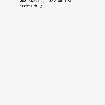
Notebook Asus Zenbook A16 im Test
-
Pendler-Liebling