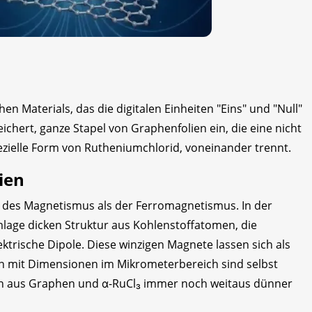
hen Materials, das die digitalen Einheiten "Eins" und "Null"
chert, ganze Stapel von Graphenfolien ein, die eine nicht
pezielle Form von Rutheniumchlorid, voneinander trennt.
ien
m des Magnetismus als der Ferromagnetismus. In der
lage dicken Struktur aus Kohlenstoffatomen, die
trische Dipole. Diese winzigen Magnete lassen sich als
en mit Dimensionen im Mikrometerbereich sind selbst
en aus Graphen und α-RuCl₃ immer noch weitaus dünner