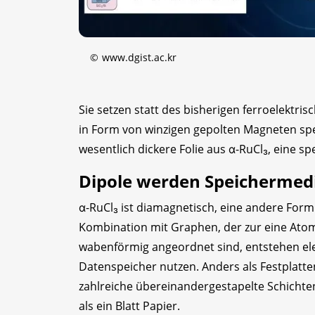
©
www.dgist.ac.kr
Sie setzen statt des bisherigen ferroelektrisc
in Form von winzigen gepolten Magneten spei
wesentlich dickere Folie aus α-RuCl₃, eine s
Dipole werden Speichermed
α-RuCl₃ ist diamagnetisch, eine andere For
Kombination mit Graphen, der zur eine Atom
wabenförmig angeordnet sind, entstehen elek
Datenspeicher nutzen. Anders als Festplatt
zahlreiche übereinandergestapelte Schicht
als ein Blatt Papier.