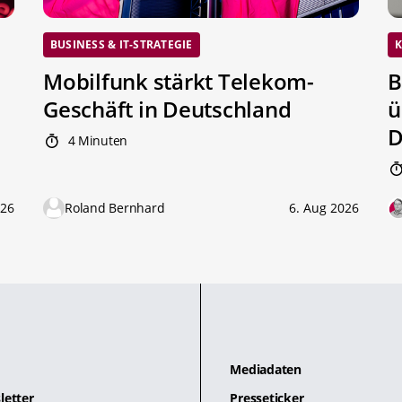
BUSINESS & IT-STRATEGIE
K
Mobilfunk stärkt Telekom-
B
Geschäft in Deutschland
ü
D
4 Minuten
026
Roland Bernhard
6. Aug 2026
Mediadaten
letter
Presseticker