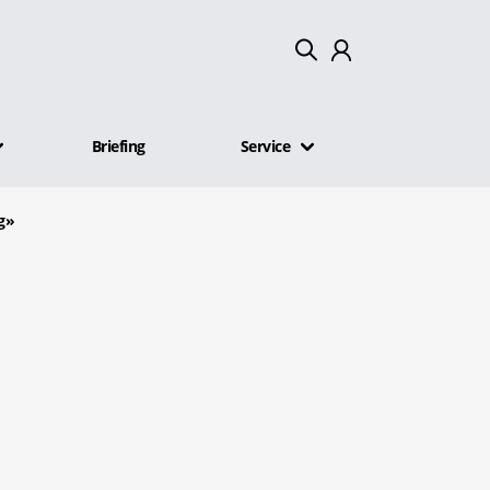
Mein Konto
Briefing
Service
Abmelden
g»