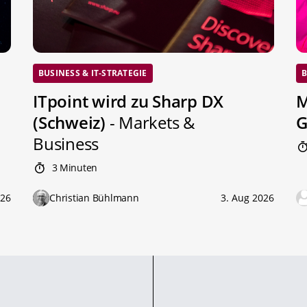
BUSINESS & IT-STRATEGIE
B
ITpoint wird zu Sharp DX
M
(Schweiz)
- Markets &
G
Business
3 Minuten
026
Christian Bühlmann
3. Aug 2026