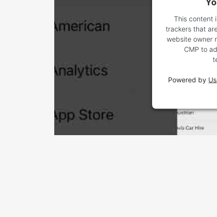
Yo
This content 
trackers that are
website owner ne
CMP to add
t
Powered by
Us