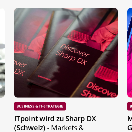
BUSINESS & IT-STRATEGIE
B
ITpoint wird zu Sharp DX
M
(Schweiz)
- Markets &
G