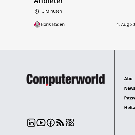
Anbieter
3 Minuten
Boris Boden
4. Aug 2
Abo
News
Pass
Hefta