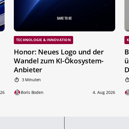
TECHNOLOGIE & INNOVATION
K
Honor: Neues Logo und der
B
Wandel zum KI-Ökosystem-
ü
Anbieter
D
3 Minuten
026
Boris Boden
4. Aug 2026