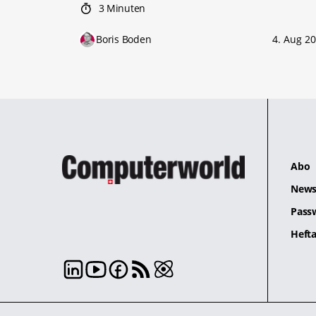
3 Minuten
Boris Boden
4. Aug 2
Abo
News
Pass
Hefta