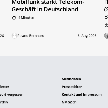
Mobilfunk stärkt Telekom-
I
Geschäft in Deutschland
(
B
4 Minuten
026
Roland Bernhard
6. Aug 2026
Mediadaten
letter
Presseticker
wort vergessen
Kontakt und Impressum
rchiv
NMGZ.ch