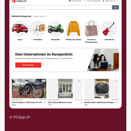
©
PCtipp.ch